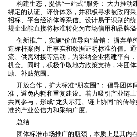
构建生态，提供“一站式”服务： 大力推动
绑定的认证、评价体系，并积极寻求被政府采
招标、平台经济体等采信。设计易于识别的统
规企业能直接将标准转化为市场信用和品牌溢
创新推广，实施“价值导向”营销： 摒弃单
造标杆案例，用事实和数据证明标准价值。通
流、供需对接等活动，为采纳企业搭建平台，
机会。同时，积极争取地方政策支持，将团体
励、补贴范围。
开放合作，扩大标准“朋友圈”： 倡导团体
准，避免内耗和重复建设。着力吸引产业链上
共同参与，形成“龙头示范、链上协同”的传
准的产业公信力和采纳广度。
总结
团体标准市场推广的瓶颈，本质上是其内