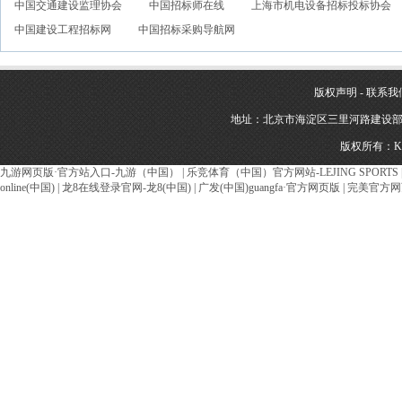
中国交通建设监理协会
中国招标师在线
上海市机电设备招标投标协会
中国建设工程招标网
中国招标采购导航网
版权声明
-
联系我
地址：北京市海淀区三里河路建设部建材南新
版权所有：K
九游网页版·官方站入口-九游（中国）
|
乐竞体育（中国）官方网站-LEJING SPORTS
online(中国)
|
龙8在线登录官网-龙8(中国)
|
广发(中国)guangfa·官方网页版
|
完美官方网