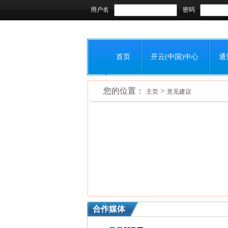
用户名
密码
首页
开云(中国)中心
通
您的位置：
>
联系我们
主页
意见建议
合作媒体