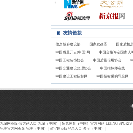
友情链接
住房城乡建设部
国家发改委
国家质检
中国质量开云(中国)网
中国合格评定国家认
中国工程装饰协会
中国质量信用协会
中国交通建设监理协会
中国招标师在线
中国建设工程招标网
中国招标采购导航网
九游网页版·官方站入口-九游（中国）
|
乐竞体育（中国）官方网站-LEJING SPORTS
完美官方网页版-完美（中国）
|
多宝网页版登录入口-多宝（中国）
|