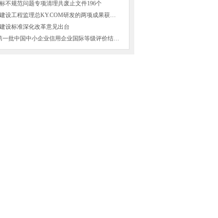
标不规范问题专项清理共废止文件196个
山西省交通建设工程监理总KY.COM研发的两项成果获得国家
建设标准深化改革意见出台
2016年8月第一批中国中小企业信用企业国际等级评价结果公