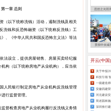
第一章 总则
思想之光照亮
融资（以下统称洗钱）活动，遏制洗钱及相关
反洗钱和反恐怖融资（以下统称反洗钱）工
法》、《中华人民共和国反恐怖主义法》等法
贯彻中央城
内依法设立，提供房屋销售、房屋买卖经纪服
开云(中国
介机构（以下统称房地产从业机构），应当依
关于申报2
科技引领 
一级建造师
中国人民银行制定房地产从业机构反洗钱管理
安徽四建荣
作进行监督管理。
河北建设安
简述园林施
深圳推行建
法监督检查房地产从业机构履行反洗钱义务情