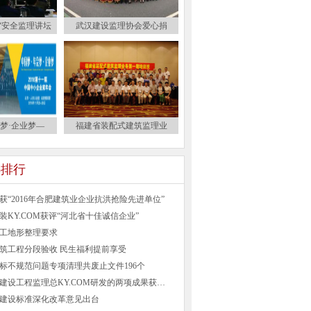
M“安全监理讲坛
武汉建设监理协会爱心捐
梦·企业梦—
福建省装配式建筑监理业
)排行
获“2016年合肥建筑业企业抗洪抢险先进单位”
装KY.COM获评“河北省十佳诚信企业”
工地形整理要求
筑工程分段验收 民生福利提前享受
标不规范问题专项清理共废止文件196个
山西省交通建设工程监理总KY.COM研发的两项成果获得国家
建设标准深化改革意见出台