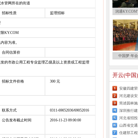
配水管网所在的街道
润通KY.CO
招标性质
监理招标
理
KY.COM
以内容为准。
合同估算价
中国梦·年会
核发的市政公用工程专业监理乙级及以上资质或工程监理
开云(中国
招标文件价格
300 元
安徽四建荣
河北建设安
简述园林施
联系方式
0311-69052036/69052016
深圳推行建
河北省招投
公告发布截止时间
2016-11-23 09:00:00
住建部工程