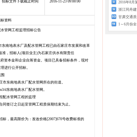
招标文件下载截止时间
2016-11-23 09:00:00
浙江同舟建
甘肃交通质
招标资料
1～6月份
配水管网工程监理招标公告
市东南地表水厂及配水管网工程已由石家庄市发展和改革
16号核准，招标人(项目业主)为石家庄供水有限责任
为政府资本金和企业自筹资金。项目已具备招标条件，现对
监理进行公开招标。
范围
家庄市东南地表水厂配水管网所在的街道。
万m3/d东南地表水厂配水管网。
工程配水管网工程的监理
理合同签订之日起至管网工程质保期结束为止。
招标，最高限价为：发改价格[2007]670号收费标准的