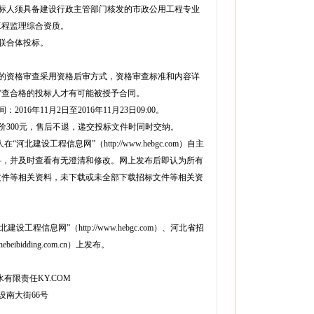
求投标人须具备建设行政主管部门核发的市政公用工程专业
工程监理综合资质。
受联合体投标。
标人的资格审查采用资格后审方式，资格审查标准和内容详
审查合格的投标人才有可能被授予合同。
2016年11月2日至2016年11月23日09:00。
售价300元，售后不退，递交投标文件时同时交纳。
河北建设工程信息网”（http://www.hebgc.com）自主
料，并及时查看有无澄清和修改。网上发布后即认为所有
文件等相关资料，未下载或未全部下载招标文件等相关资
设工程信息网”（http://www.hebgc.com）、河北省招
ebeibidding.com.cn）上发布。
有限责任KY.COM
设南大街66号