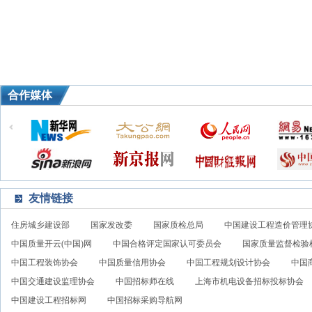
合作媒体
友情链接
住房城乡建设部
国家发改委
国家质检总局
中国建设工程造价管理
中国质量开云(中国)网
中国合格评定国家认可委员会
国家质量监督检验
中国工程装饰协会
中国质量信用协会
中国工程规划设计协会
中国
中国交通建设监理协会
中国招标师在线
上海市机电设备招标投标协会
中国建设工程招标网
中国招标采购导航网