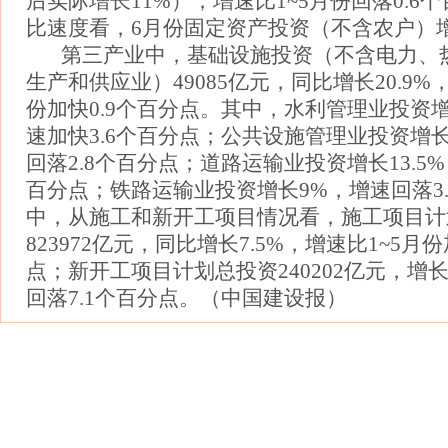
后实际增长11%），增速比1~5月份回落0.6
比速度看，6月份固定资产投资（不含农户）增长
第三产业中，基础设施投资（不含电力、
生产和供应业）49085亿元，同比增长20.9%
份加快0.9个百分点。其中，水利管理业投资增长
速加快3.6个百分点；公共设施管理业投资增长2
回落2.8个百分点；道路运输业投资增长13.5
百分点；铁路运输业投资增长9%，增速回落3
中，从施工和新开工项目情况看，施工项目计
823972亿元，同比增长7.5%，增速比1~5月份
点；新开工项目计划总投资240202亿元，增长2
回落7.1个百分点。（中国建设报）