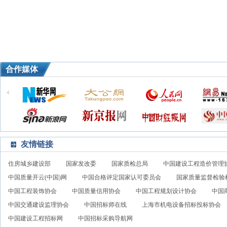
合作媒体
友情链接
住房城乡建设部
国家发改委
国家质检总局
中国建设工程造价管理
中国质量开云(中国)网
中国合格评定国家认可委员会
国家质量监督检验
中国工程装饰协会
中国质量信用协会
中国工程规划设计协会
中国
中国交通建设监理协会
中国招标师在线
上海市机电设备招标投标协会
中国建设工程招标网
中国招标采购导航网