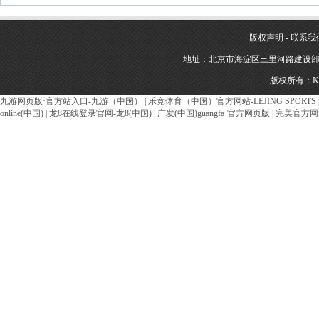
版权声明
-
联系我
地址：北京市海淀区三里河路建设部建材南新
版权所有：K
九游网页版·官方站入口-九游（中国）
|
乐竞体育（中国）官方网站-LEJING SPORTS
online(中国)
|
龙8在线登录官网-龙8(中国)
|
广发(中国)guangfa·官方网页版
|
完美官方网