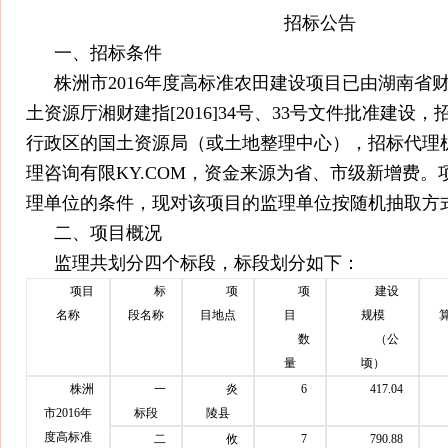
招标公告
一、招标条件
株洲市2016年度高标准农田建设项目已由湖南省
土资源厅湘财建指[2016]34号、33号文件批准建设
行政区的国土资源局（或土地整理中心），招标代理
理咨询有限KY.COM，资金来源为省、市级新增费。
理单位的条件，现对该项目的监理单位按随机抽取方
二、项目概况
监理共划分四个标段，标段划分如下：
项目
标
项
项
建设
名称
段名称
目地点
目
规模
数
（公
量
顷）
株洲
一
炎
6
417.04
市2016年
标段
陵县
度高标准
二
攸
7
790.88