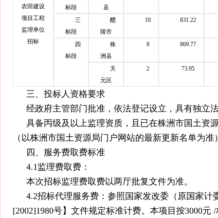
农田建设
标段
县
项目工程
三
醴
10
831.22
监理单位
标段
陵市
招标
四
株
8
869.77
标段
洲县
天
2
73.95
元区
三、投标人资格要求
经政府主管部门批准，依法登记设立，具有独立
具备丙级及以上监理资质，且已在株洲市国土资
（以株洲市国土资源局门户网站的最新更新名单为准
四、服务费取费标准
4.1监理费取费：
本次招标监理费取费以两厅批复文件为准。
4.2招标代理服务费：参照国家发改委（原国家计
[2002]1980号】文件规定标准计费。本项目按3000元