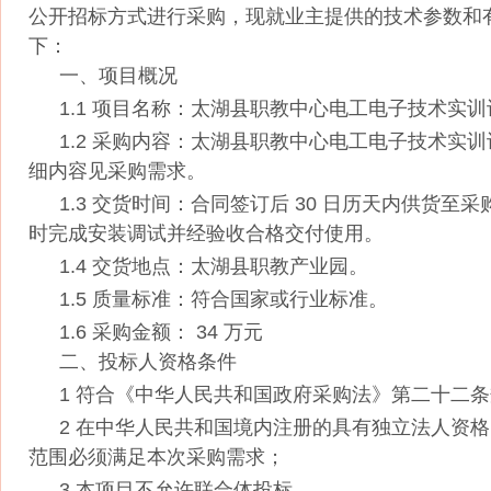
公开招标方式进行采购，现就业主提供的技术参数和
下：
一、项目概况
1.1
项目名称：太湖县职教中心电工电子技术实训
1.2
采购内容：太湖县职教中心电工电子技术实训
细内容见采购需求。
1.3
交货时间：合同签订后
30
日历天内供货至采
时完成安装调试并经验收合格交付使用。
1.4
交货地点：太湖县职教产业园。
1.5
质量标准：符合国家或行业标准。
1.6
采购金额：
34
万元
二、投标人资格条件
1
符合《中华人民共和国政府采购法》第二十二条
2
在中华人民共和国境内注册的具有独立法人资格
范围必须满足本次采购需求；
3
本项目不允许联合体投标。