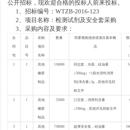
公开招标，现欢迎合格的投标人前来投标。
1、招标编号：WTZB-2016-123
2、项目名称：检测试剂及安全套采购
3、采购内容及要求：
合
品
采购
数量
简要规格描述或项目基本概
预
同
目
项目
况
包
号
名称
（
1
1
其他
130000
同志套，光面，硅油量
5
橡胶
≥500mg）+1袋水溶性润滑
制品
剂(净含量≥3g，其他详见招
标文件
2
1
其他
25000
口交套，润滑剂含量
橡胶
≤100mg，其他详见招标文件
制品
3
1
其他
730000
超薄安全套，硅油量
16