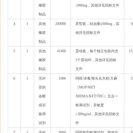
橡胶
≥800mg，其他详见招标文件
制品
4
1
其他
200000
异型套，硅油量≧600mg，其
5
橡胶
他详见招标文件
制品
5
1
其他
41400
震动套，每个独立包装内含
15
橡胶
1个震动环，其他详见招标
制品
文件
6
1
无衬
1000
吗啡/冰毒/摇头丸/K粉/大麻
3
背的
（MOP/MET
诊断
/MDMA/KET/THC）五合一
或实
检测试剂，灵敏度
验用
≤300ng/ml，其他详见招标文
试剂
件
7
1
无衬
8000
吗啡板型检测试剂，胶体金
3