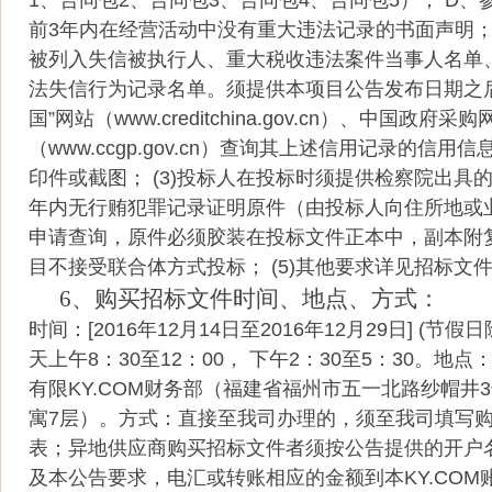
1、合同包2、合同包3、合同包4、合同包5）； D
前3年内在经营活动中没有重大违法记录的书面声明； (
被列入失信被执行人、重大税收违法案件当事人名单
法失信行为记录名单。须提供本项目公告发布日期之
国”网站（www.creditchina.gov.cn）、中国政府采购
（www.ccgp.gov.cn）查询其上述信用记录的信用
印件或截图； (3)投标人在投标时须提供检察院出具
年内无行贿犯罪记录证明原件（由投标人向住所地或
申请查询，原件必须胶装在投标文件正本中，副本附复印
目不接受联合体方式投标； (5)其他要求详见招标文
6、购买招标文件时间、地点、方式：
时间：[2016年12月14日至2016年12月29日] (节
天上午8：30至12：00， 下午2：30至5：30。地
有限KY.COM财务部（福建省福州市五一北路纱帽井
寓7层）。方式：直接至我司办理的，须至我司填写
表；异地供应商购买招标文件者须按公告提供的开户
及本公告要求，电汇或转账相应的金额到本KY.COM