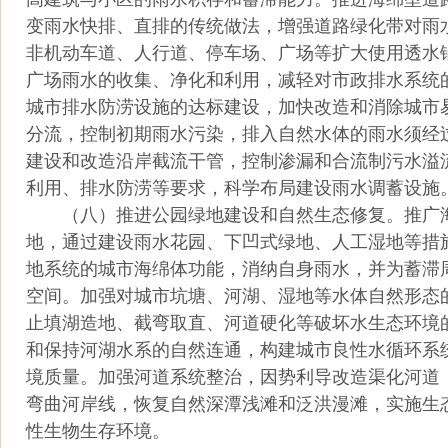
变雨水快排、直排的传统做法，增强道路绿化带对雨
非机动车道、人行道、停车场、广场等扩大使用透水
广场雨水的收集、净化和利用，减轻对市政排水系统
城市排水防涝设施的达标建设，加快改造和消除城市
分流，控制初期雨水污染，排入自然水体的雨水须经
建设和改造沿岸截流干管，控制渗漏和合流制污水溢
利用、排水防涝等要求，科学布局建设雨水调蓄设施
（八）推进公园绿地建设和自然生态修复。推广
地，通过建设雨水花园、下凹式绿地、人工湿地等措
地系统的城市海绵体功能，消纳自身雨水，并为蓄滞
空间。加强对城市坑塘、河湖、湿地等水体自然形态
止填湖造地、截弯取直、河道硬化等破坏水生态环境
和保持河湖水系的自然连通，构建城市良性水循环系
境质量。加强河道系统整治，因势利导改造渠化河道
弯曲河岸线，恢复自然深潭浅滩和泛洪漫滩，实施生
性生物生存环境。