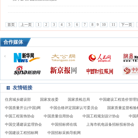
首页
上一页
1
2
3
4
5
6
7
8
9
10
11
下一页
合作媒体
友情链接
住房城乡建设部
国家发改委
国家质检总局
中国建设工程造价管理
中国质量开云(中国)网
中国合格评定国家认可委员会
国家质量监督检验
中国工程装饰协会
中国质量信用协会
中国工程规划设计协会
中国
中国交通建设监理协会
中国招标师在线
上海市机电设备招标投标协会
中国建设工程招标网
中国招标采购导航网