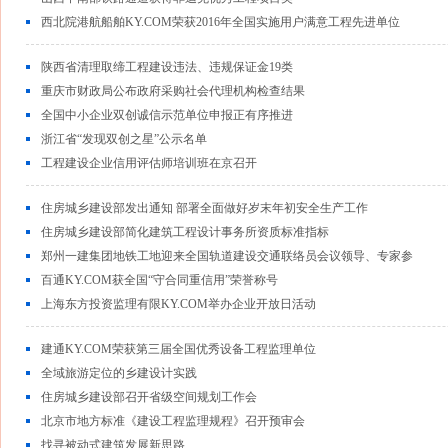
西北院港航船舶KY.COM荣获2016年全国实施用户满意工程先进单位
陕西省清理取缔工程建设违法、违规保证金19类
重庆市财政局公布政府采购社会代理机构检查结果
全国中小企业双创诚信示范单位申报正有序推进
浙江省“发现双创之星”公示名单
工程建设企业信用评估师培训班在京召开
住房城乡建设部发出通知 部署全面做好岁末年初安全生产工作
住房城乡建设部简化建筑工程设计事务所资质标准指标
郑州一建集团地铁工地迎来全国轨道建设交通联络员会议领导、专家参
百通KY.COM获全国“守合同重信用”荣誉称号
上海东方投资监理有限KY.COM举办企业开放日活动
建通KY.COM荣获第三届全国优秀设备工程监理单位
全域旅游定位的乡建设计实践
住房城乡建设部召开省级空间规划工作会
北京市地方标准《建设工程监理规程》召开预审会
找寻被动式建筑发展新思路