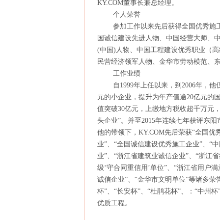
KY.COM董事长兼总经理。
个人荣誉
参加工作以来先后获得全国优秀施工
国诚信建设先进人物、中国经营大师、
(中国)人物、中国工程建设优秀职业（
民营经济领军人物、金华市劳动模范、
工作业绩
自1999年上任以来，到2006年，
元的小企业，提升为年产值逾20亿元的国
值突破30亿元，上缴地方税收超千万元，
头企业”。并至2015年连续七年获评东
他的带领下，KY.COM先后荣获“全国
业”、“全国诚信建设优秀施工企业”、“
业”、“浙江省建筑业诚信企业”、“浙江
级‘守合同重信用’单位”、“浙江省用户满
诚信企业”、“金华市文明单位”等诸多荣誉
杯”、“长安杯”、“杜鹃花杯”、：“中州
优质工程。