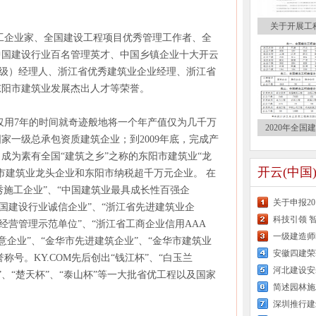
关于开展工
企业家、全国建设工程项目优秀管理工作者、全
中国建设行业百名管理英才、中国乡镇企业十大开云
高级）经理人、浙江省优秀建筑业企业经理、浙江省
东阳市建筑业发展杰出人才等荣誉。
他仅用7年的时间就奇迹般地将一个年产值仅为几千万
2020年全国
家一级总承包资质建筑企业；到2009年底，完成产
成为素有全国“建筑之乡”之称的东阳市建筑业“龙
开云(中国
阳市建筑业龙头企业和东阳市纳税超千万元企业。 在
优秀施工企业”、“中国建筑业最具成长性百强企
关于申报2
中国建设行业诚信企业”、“浙江省先进建筑业企
科技引领 
省经营管理示范单位”、“浙江省工商企业信用AAA
一级建造师
意企业”、“金华市先进建筑企业”、“金华市建筑业
安徽四建荣
称号。KY.COM先后创出“钱江杯”、“白玉兰
河北建设安
杯”、“楚天杯”、“泰山杯”等一大批省优工程以及国家
简述园林施
深圳推行建