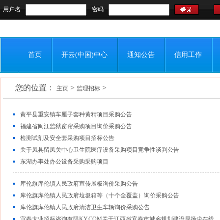
用户名
密码
首页
开云(中国)中心
通知公告
信用工作
您的位置：
>
>
联系我们
主页
监理招标
黄平县重安镇车厘子套种黄精项目采购公告
福建省闽江监狱窗帘采购项目询价采购公告
检测试剂及安全套采购项目招标公告
关于凤县留凤关中心卫生院医疗设备采购项目竞争性谈判公告
东湖办事处办公设备采购采购项目
库伦旗库伦镇人民政府宣传展板询价采购公告
库伦旗库伦镇人民政府垃圾箱等（十个全覆盖）询价采购公告
库伦旗库伦镇人民政府清洁卫生车辆询价采购公告
宜春大业招标咨询有限KY.COM关于江西省宜春市城乡规划建设局扬尘在线