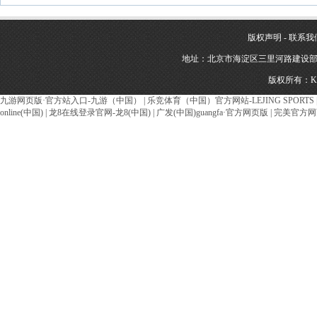
版权声明
-
联系我
地址：北京市海淀区三里河路建设部建材南新
版权所有：K
九游网页版·官方站入口-九游（中国）
|
乐竞体育（中国）官方网站-LEJING SPORTS
online(中国)
|
龙8在线登录官网-龙8(中国)
|
广发(中国)guangfa·官方网页版
|
完美官方网